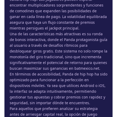
encontrar multiplicadores sorprendentes y funciones
de comodines que expanden las posibilidades de
ganar en cada línea de pago. La volatilidad equilibrada
asegura que haya un flujo constante de premios
mientras persigues el jackpot principal.
Una de las características más atractivas es su ronda
de bonos interactiva, donde el Panda protagonista guía
al usuario a través de desafíos rítmicos para
desbloquear giros gratis. Este sistema no solo rompe la
monotonía del giro tradicional, sino que incrementa
significativamente el potencial de retorno para quienes
buscan maximizar sus ganancias en batmexico.net.
En términos de accesibilidad, Panda de hip hop ha sido
optimizado para funcionar a la perfección en
dispositivos móviles. Ya sea que utilices Android o iOS,
la interfaz se adapta intuitivamente, permitiendo
gestionar tus apuestas y cobrar premios con rapidez y
seguridad, sin importar dónde te encuentres.
Para aquellos que prefieren analizar su estrategia
antes de arriesgar capital real, la opción de juego