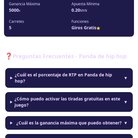
Ganancia Máxima
Apuesta Mínima
5000
0.20
x
MXN
Carretes
Funciones
5
Giros Gratis
⭐
❓
Preguntas Frecuentes - Panda de hip hop
¿Cuál es el porcentaje de RTP en Panda de hip
▼
hop?
¿Cómo puedo activar las tiradas gratuitas en este
▼
juego?
¿Cuál es la ganancia máxima que puedo obtener?
▼