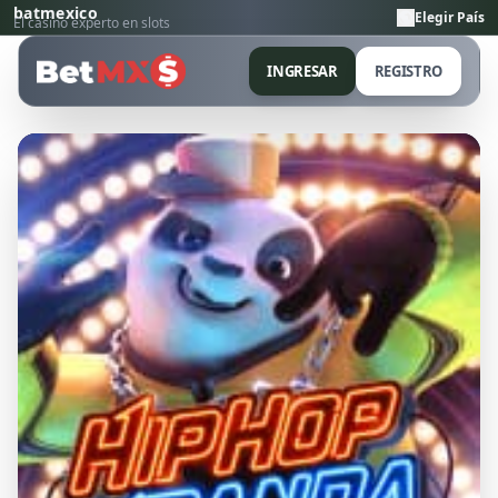
batmexico
Elegir País
El casino experto en slots
INGRESAR
REGISTRO