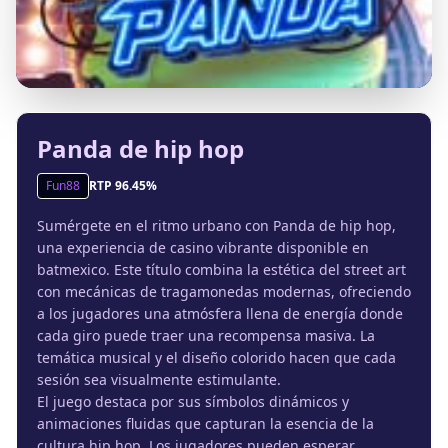
▶
Panda de hip hop
Fun88
RTP 96.45%
Sumérgete en el ritmo urbano con Panda de hip hop,
una experiencia de casino vibrante disponible en
batmexico. Este título combina la estética del street art
con mecánicas de tragamonedas modernas, ofreciendo
a los jugadores una atmósfera llena de energía donde
cada giro puede traer una recompensa masiva. La
temática musical y el diseño colorido hacen que cada
sesión sea visualmente estimulante.
El juego destaca por sus símbolos dinámicos y
animaciones fluidas que capturan la esencia de la
cultura hip hop. Los jugadores pueden esperar